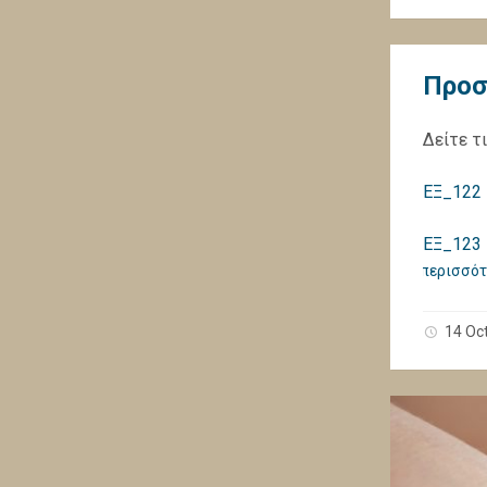
Προσ
Δείτε τ
ΕΞ_122 
ΕΞ_123 
περισσότ
14 Oc