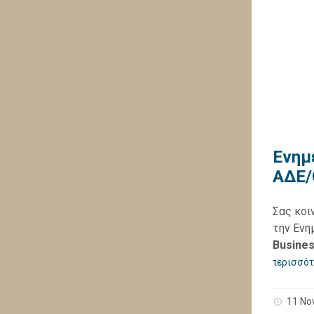
Ενημ
ΑΔΕ/
Σας κοι
την Ενη
Busine
περισσότ
11 No