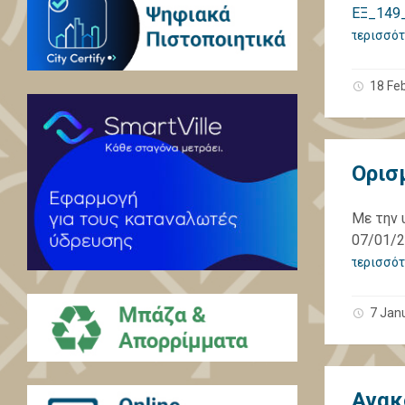
ΕΞ_149_
περισσότ
18 Fe
Ορισ
Με την 
07/01/2
περισσότ
7 Jan
Ανακ