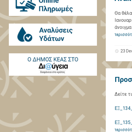
Θα θέλα
Ιανουαρ
άνοιγμα
περισσότ
23 De
Προσ
Δείτε τ
ΕΞ_134_
ΕΞ_135_
περισσότ