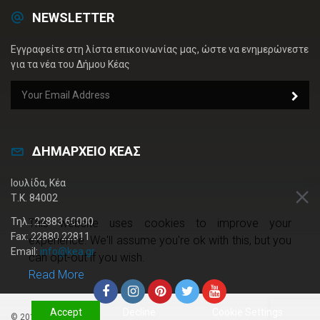
NEWSLETTER
Εγγραφείτε στη λίστα επικοινωνίας μας, ώστε να ενημερώνεστε
για τα νέα του Δήμου Κέας
ΔΗΜΑΡΧΕΙΟ ΚΕΑΣ
Ιουλίδα, Κέα
Τ.Κ. 84002
Τηλ.: 22883 60000
This website uses cookies to improve your
Fax: 22880 22811
experience. We'll assume you're ok with this, but you
Email:
info@kea.gr
can opt-out if you wish.
Read More
Accept
Decline
Cookie Settings
© 2019 kea.gr