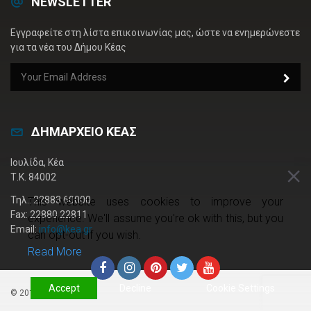
NEWSLETTER
Εγγραφείτε στη λίστα επικοινωνίας μας, ώστε να ενημερώνεστε
για τα νέα του Δήμου Κέας
ΔΗΜΑΡΧΕΙΟ ΚΕΑΣ
Ιουλίδα, Κέα
Τ.Κ. 84002
Τηλ.: 22883 60000
This website uses cookies to improve your
Fax: 22880 22811
experience. We'll assume you're ok with this, but you
Email:
info@kea.gr
can opt-out if you wish.
Read More
Accept
Decline
Cookie Settings
© 2019 kea.gr