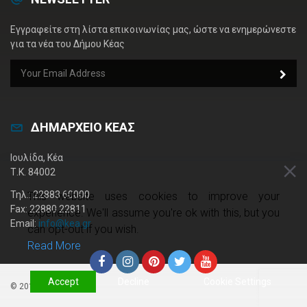
Εγγραφείτε στη λίστα επικοινωνίας μας, ώστε να ενημερώνεστε
για τα νέα του Δήμου Κέας
ΔΗΜΑΡΧΕΙΟ ΚΕΑΣ
Ιουλίδα, Κέα
Τ.Κ. 84002
Τηλ.: 22883 60000
This website uses cookies to improve your
Fax: 22880 22811
experience. We'll assume you're ok with this, but you
Email:
info@kea.gr
can opt-out if you wish.
Read More
Accept
Decline
Cookie Settings
© 2019 kea.gr