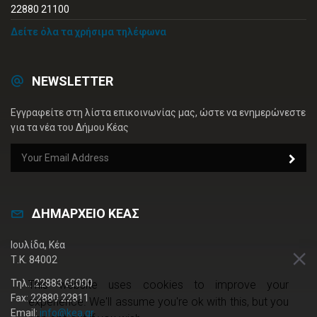
22880 21100
Δείτε όλα τα χρήσιμα τηλέφωνα
NEWSLETTER
Εγγραφείτε στη λίστα επικοινωνίας μας, ώστε να ενημερώνεστε
για τα νέα του Δήμου Κέας
ΔΗΜΑΡΧΕΙΟ ΚΕΑΣ
Ιουλίδα, Κέα
Τ.Κ. 84002
Τηλ.: 22883 60000
This website uses cookies to improve your
Fax: 22880 22811
experience. We'll assume you're ok with this, but you
Email:
info@kea.gr