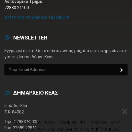
Αστυνομικό Τμήμα
22880 21100
Δείτε όλα τα χρήσιμα τηλέφωνα
NEWSLETTER
Εγγραφείτε στη λίστα επικοινωνίας μας, ώστε να ενημερώνεστε
για τα νέα του Δήμου Κέας
ΔΗΜΑΡΧΕΙΟ ΚΕΑΣ
Ιουλίδα, Κέα
Τ.Κ. 84002
Τηλ.: 22883 60000
This website uses cookies to improve your
Fax: 22880 22811
experience. We'll assume you're ok with this, but you