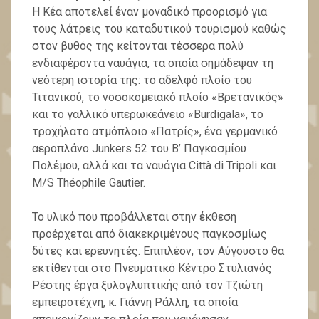
Η Κέα αποτελεί έναν μοναδικό προορισμό για
τους λάτρεις του καταδυτικού τουρισμού καθώς
στον βυθός της κείτονται τέσσερα πολύ
ενδιαφέροντα ναυάγια, τα οποία σημάδεψαν τη
νεότερη ιστορία της: το αδελφό πλοίο του
Τιτανικού, το νοσοκομειακό πλοίο «Βρετανικός»
και το γαλλικό υπερωκεάνειο «Burdigala», το
τροχήλατο ατμόπλοιο «Πατρίς», ένα γερμανικό
αεροπλάνο Junkers 52 του Β’ Παγκοσμίου
Πολέμου, αλλά και τα ναυάγια Città di Tripoli και
M/S Théophile Gautier.
Το υλικό που προβάλλεται στην έκθεση
προέρχεται από διακεκριμένους παγκοσμίως
δύτες και ερευνητές. Επιπλέον, τον Αύγουστο θα
εκτίθενται στο Πνευματικό Κέντρο Στυλιανός
Ρέστης έργα ξυλογλυπτικής από τον Τζιώτη
εμπειροτέχνη, κ. Γιάννη Ράλλη, τα οποία