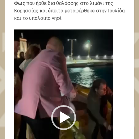
Φως
που ήρθε δια θαλάσσης στο λιμάνι της
Κορησσίας και έπειτα μεταφέρθηκε στην Ιουλίδα
και το υπόλοιπο νησί.
Video
Player