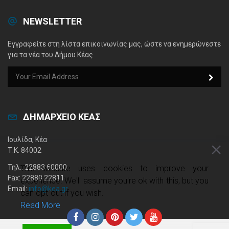
NEWSLETTER
Εγγραφείτε στη λίστα επικοινωνίας μας, ώστε να ενημερώνεστε
για τα νέα του Δήμου Κέας
ΔΗΜΑΡΧΕΙΟ ΚΕΑΣ
Ιουλίδα, Κέα
Τ.Κ. 84002
Τηλ.: 22883 60000
This website uses cookies to improve your
Fax: 22880 22811
experience. We'll assume you're ok with this, but you
Email:
info@kea.gr
can opt-out if you wish.
Read More