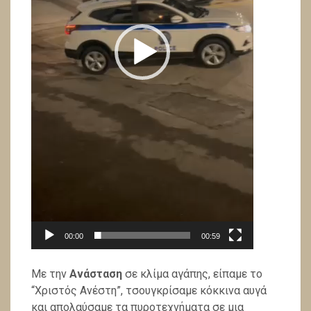
00:00
00:59
Με την
Ανάσταση
σε κλίμα αγάπης, είπαμε το
“Χριστός Ανέστη”, τσουγκρίσαμε κόκκινα αυγά
και απολαύσαμε τα πυροτεχνήματα σε μια