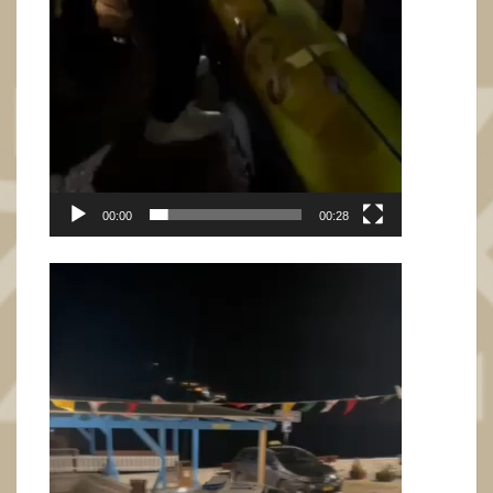
00:00
00:28
Video
Player