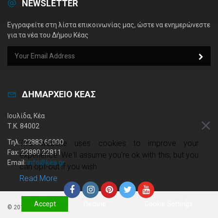
NEWSLETTER
Εγγραφείτε στη λίστα επικοινωνίας μας, ώστε να ενημερώνεστε
για τα νέα του Δήμου Κέας
ΔΗΜΑΡΧΕΙΟ ΚΕΑΣ
Ιουλίδα, Κέα
Τ.Κ. 84002
Τηλ.: 22883 60000
This website uses cookies to improve your
Fax: 22880 22811
experience. We'll assume you're ok with this, but you
Email:
info@kea.gr
can opt-out if you wish.
Read More
Accept
Decline
Cookie Settings
© 2019 kea.gr