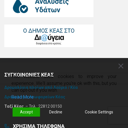
ΣΥΓΚΟΙΝΩΝΙΕΣ ΚΕΑΣ
This website uses cookies to improve your
experience. We'll assume you're ok with this, but you
Δρομολόγια πλοίων από Λαύριο / Κέα
can opt-out if you wish.
Read More
Δρομολόγια Λεωφορείων Κέας
Ταξί Κέας
– Τηλ.: 22812 00150
Accept
Decline
Cookie Settings
ΧΡΗΣΙΜΑ ΤΗΛΕΦΩΝΑ