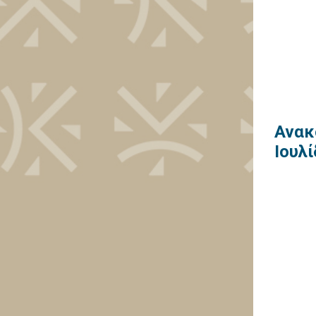
Ανακ
Ιουλ