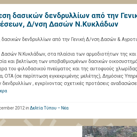
εση δασικών δενδρυλλίων από την Γενι
έσεων, Δ/νση Δασών Ν.Κυκλάδων
 δασικών δενδρυλλίων από την Γενική Δ/νση Δασών & Αγρο
 Δασών Ν.Κυκλάδων, στα πλαίσια των αρμοδιοτήτων της και 
ία και βελτίωση των υποβαθμισμένων δασικών οικοσυστημά
ερα του φιλοδασικού πνεύματος και της αυτοφυούς χλωρίδας, 
α, ΟΤΑ (σε περίπτωση εγκεκριμένης μελέτης), Δημόσιες Υπηρε
 δενδρυλλίων , εγκρίνοντας σχετικές προτάσεις αναδασώσε
ερα
cember 2012
in
Δελτία Τύπου – Νέα