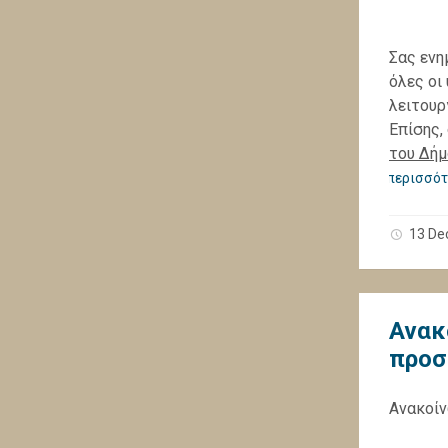
Σας ενη
όλες οι
λειτουρ
Επίσης,
του Δήμ
περισσότ
13 De
Ανακ
προσ
Ανακοίν