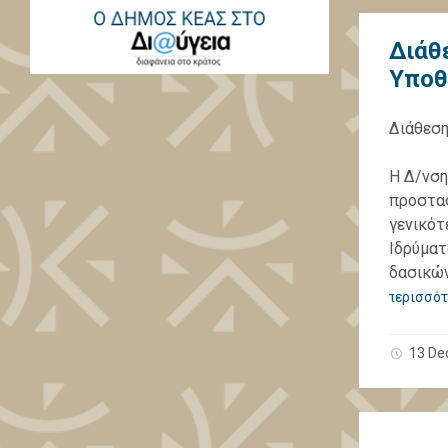
Διάθ
Υποθ
Διάθεση
Η Δ/νση
προστασ
γενικότ
Ιδρύματ
δασικών
περισσότ
13 De