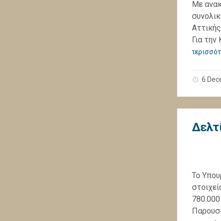
Με ανακ
συνολικ
Αττικής
Για την
περισσότ
6 Dec
Δελτ
Το Υπου
στοιχεί
780.000
Παρουσί