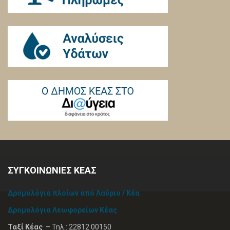
ΣΥΓΚΟΙΝΩΝΙΕΣ ΚΕΑΣ
Δρομολόγια πλοίων από Λαύριο / Κέα
Δρομολόγια Λεωφορείων Κέας
Ταξί Κέας
– Τηλ.: 22812 00150