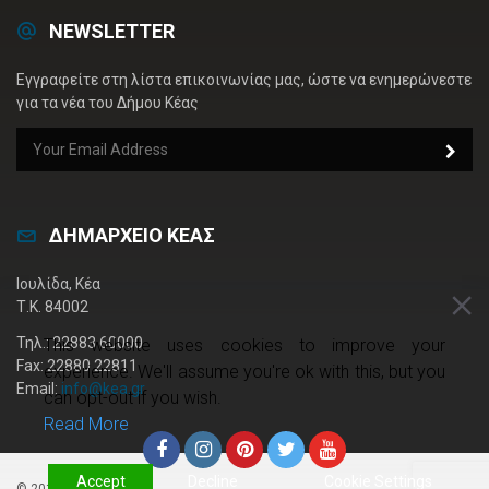
NEWSLETTER
Εγγραφείτε στη λίστα επικοινωνίας μας, ώστε να ενημερώνεστε
για τα νέα του Δήμου Κέας
ΔΗΜΑΡΧΕΙΟ ΚΕΑΣ
Ιουλίδα, Κέα
Τ.Κ. 84002
Τηλ.: 22883 60000
This website uses cookies to improve your
Fax: 22880 22811
experience. We'll assume you're ok with this, but you
Email:
info@kea.gr
can opt-out if you wish.
Read More
Accept
Decline
Cookie Settings