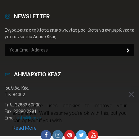
NEWSLETTER
Εγγραφείτε στη λίστα επικοινωνίας μας, ώστε να ενημερώνεστε
για τα νέα του Δήμου Κέας
ΔΗΜΑΡΧΕΙΟ ΚΕΑΣ
Ιουλίδα, Κέα
Τ.Κ. 84002
Τηλ.: 22883 60000
This website uses cookies to improve your
Fax: 22880 22811
experience. We'll assume you're ok with this, but you
Email:
info@kea.gr
can opt-out if you wish.
Read More