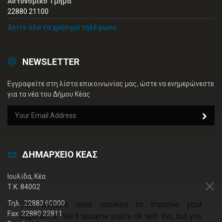
Αστυνομικό Τμήμα
22880 21100
Δείτε όλα τα χρήσιμα τηλέφωνα
NEWSLETTER
Εγγραφείτε στη λίστα επικοινωνίας μας, ώστε να ενημερώνεστε
για τα νέα του Δήμου Κέας
ΔΗΜΑΡΧΕΙΟ ΚΕΑΣ
Ιουλίδα, Κέα
Τ.Κ. 84002
Τηλ.: 22883 60000
This website uses cookies to improve your
Fax: 22880 22811
experience. We'll assume you're ok with this, but you