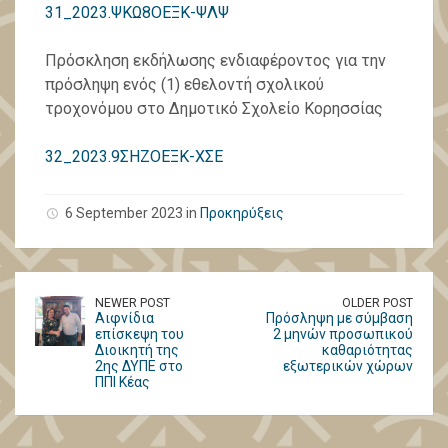
31_2023.ΨΚΩ8ΟΕΞΚ-ΨΛΨ
Πρόσκληση εκδήλωσης ενδιαφέροντος για την
πρόσληψη ενός (1) εθελοντή σχολικού
τροχονόμου στο Δημοτικό Σχολείο Κορησσίας
32_2023.9ΣΗΖΟΕΞΚ-ΧΣΕ
6 September 2023 in
Προκηρύξεις
NEWER POST
OLDER POST
Αιφνίδια
Πρόσληψη με σύμβαση
επίσκεψη του
2 μηνών προσωπικού
Διοικητή της
καθαριότητας
2ης ΔΥΠΕ στο
εξωτερικών χώρων
ΠΠΙ Κέας