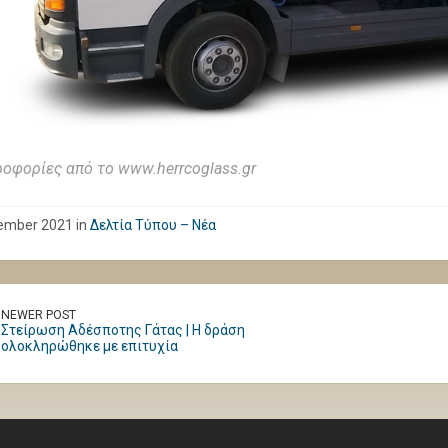
οφορίες από το
www.herrcoglass.gr
ember 2021 in
Δελτία Τύπου – Νέα
NEWER POST
Στείρωση Αδέσποτης Γάτας | Η δράση
ολοκληρώθηκε με επιτυχία