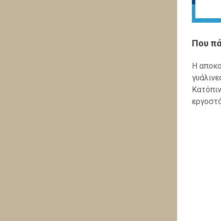
Που πά
Η αποκο
γυάλινε
Κατόπιν
εργοστά