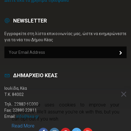
Δείτε όλα τα χρήσιμα τηλέφωνα
NEWSLETTER
Εγγραφείτε στη λίστα επικοινωνίας μας, ώστε να ενημερώνεστε
για τα νέα του Δήμου Κέας
ΔΗΜΑΡΧΕΙΟ ΚΕΑΣ
Ιουλίδα, Κέα
Τ.Κ. 84002
Τηλ.: 22883 60000
This website uses cookies to improve your
Fax: 22880 22811
experience. We'll assume you're ok with this, but you
Email:
info@kea.gr
can opt-out if you wish.
Read More