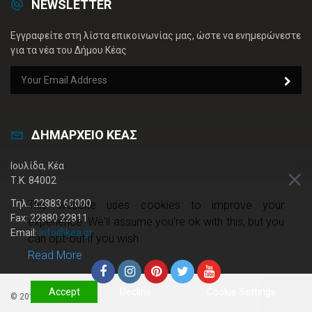
NEWSLETTER
Εγγραφείτε στη λίστα επικοινωνίας μας, ώστε να ενημερώνεστε
για τα νέα του Δήμου Κέας
ΔΗΜΑΡΧΕΙΟ ΚΕΑΣ
Ιουλίδα, Κέα
Τ.Κ. 84002
Τηλ.: 22883 60000
This website uses cookies to improve your
Fax: 22880 22811
experience. We'll assume you're ok with this, but you
Email:
info@kea.gr
can opt-out if you wish.
Read More
Accept
Decline
Cookie Settings
© 2019 kea.gr