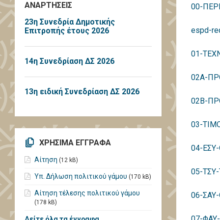
ΑΝΑΡΤΗΣΕΙΣ
00-ΠΕΡ
23η Συνεδρία Δημοτικής
espd-re
Επιτροπής έτους 2026
01-ΤΕΧ
14η Συνεδρίαση ΔΣ 2026
02Α-ΠΡ
13η ειδική Συνεδρίαση ΔΣ 2026
02Β-ΠΡ
03-ΤΙΜ
ΧΡΗΣΙΜΑ ΕΓΓΡΑΦΑ
04-ΕΣΥ
Αίτηση
(12 kB)
05-ΤΣΥ
Υπ. Δήλωση πολιτικού γάμου
(170 kB)
Αίτηση τέλεσης πολιτικού γάμου
06-ΣΑΥ
(178 kB)
07-ΦΑΥ
Δείτε όλα τα έγγραφα