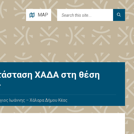
MAP
τάσταση ΧΑΔΑ στη θέση
ς
ιος Ιωάννης – Χάλαρα Δήμου Κέας