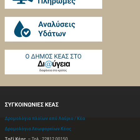
ΣΥΓΚΟΙΝΩΝΙΕΣ ΚΕΑΣ
Δρομολόγια πλοίων από Λαύριο / Κέα
Δρομολόγια Λεωφορείων Κέας
Ταξί Κέας
– Τηλ.: 22812 00150