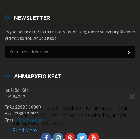
NEWSLETTER
Εγγραφείτε στη λίστα επικοινωνίας μας, ώστε να ενημερώνεστε
για τα νέα του Δήμου Κέας
ΔΗΜΑΡΧΕΙΟ ΚΕΑΣ
Ιουλίδα, Κέα
Τ.Κ. 84002
Τηλ.: 22883 60000
This website uses cookies to improve your
Fax: 22880 22811
experience. We'll assume you're ok with this, but you
Email:
info@kea.gr
can opt-out if you wish.
Read More