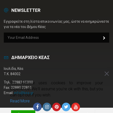
NEWSLETTER
Εγγραφείτε στη λίστα επικοινωνίας μας, ώστε να ενημερώνεστε
για τα νέα του Δήμου Κέας
ΔΗΜΑΡΧΕΙΟ ΚΕΑΣ
Ιουλίδα, Κέα
Τ.Κ. 84002
Τηλ.: 22883 60000
This website uses cookies to improve your
Fax: 22880 22811
experience. We'll assume you're ok with this, but you
Email:
info@kea.gr
can opt-out if you wish.
Read More