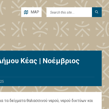
MAP
ήμου Κέας | Νοέμβριος
025
 τα δείγματα θαλασσινού νερού, νερού δικτύων και