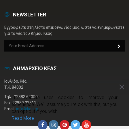
NEWSLETTER
Εγγραφείτε στη λίστα επικοινωνίας μας, ώστε να ενημερώνεστε
για τα νέα του Δήμου Κέας
ΔΗΜΑΡΧΕΙΟ ΚΕΑΣ
Ιουλίδα, Κέα
Τ.Κ. 84002
Τηλ.: 22883 60000
This website uses cookies to improve your
Fax: 22880 22811
experience. We'll assume you're ok with this, but you
Email:
info@kea.gr
can opt-out if you wish.
Read More