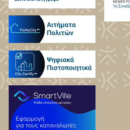
NEWER P
1η Συνεδ