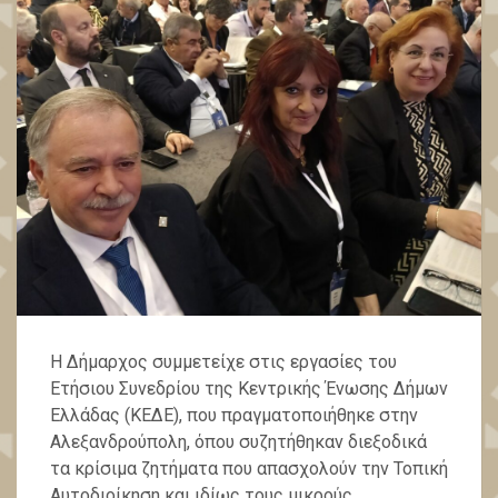
Η Δήμαρχος συμμετείχε στις εργασίες του
Ετήσιου Συνεδρίου της Κεντρικής Ένωσης Δήμων
Ελλάδας (ΚΕΔΕ), που πραγματοποιήθηκε στην
Αλεξανδρούπολη, όπου συζητήθηκαν διεξοδικά
τα κρίσιμα ζητήματα που απασχολούν την Τοπική
Αυτοδιοίκηση και ιδίως τους μικρούς