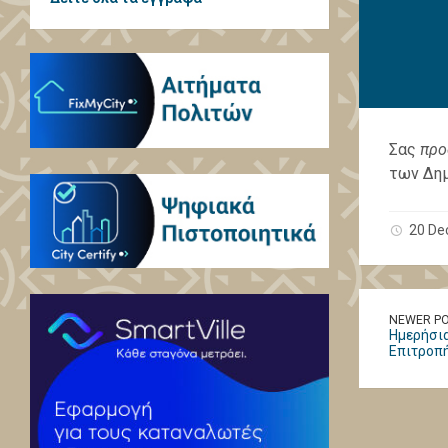
Σας
προ
των Δημ
20 De
NEWER P
Ημερήσια
Επιτροπ