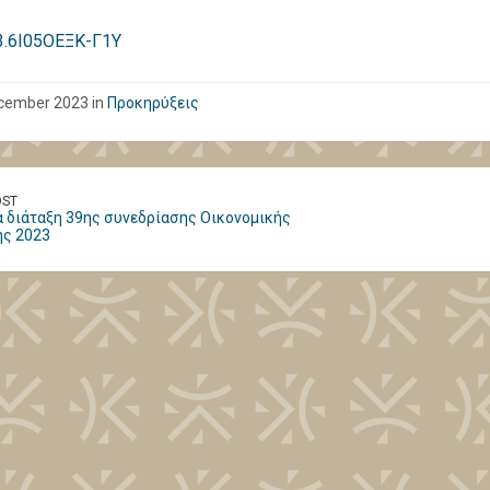
.6Ι05ΟΕΞΚ-Γ1Υ
cember 2023 in
Προκηρύξεις
OST
 διάταξη 39ης συνεδρίασης Οικονομικής
ής 2023