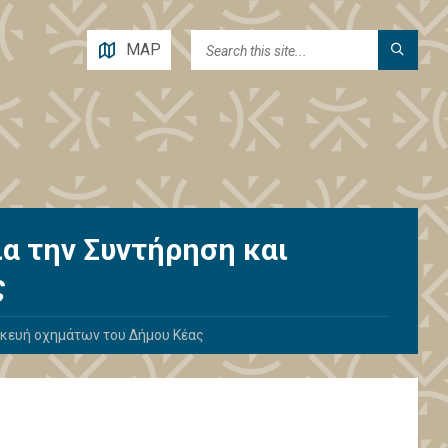
MAP
α την Συντήρηση και
ς
σκευή οχημάτων του Δήμου Κέας