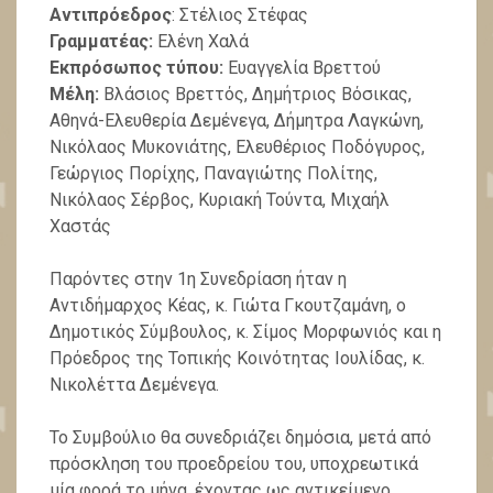
Αντιπρόεδρος
: Στέλιος Στέφας
Γραμματέας:
Ελένη Χαλά
Εκπρόσωπος τύπου:
Ευαγγελία Βρεττού
Μέλη:
Βλάσιος Βρεττός, Δημήτριος Βόσικας,
Αθηνά-Ελευθερία Δεμένεγα, Δήμητρα Λαγκώνη,
Νικόλαος Μυκονιάτης, Ελευθέριος Ποδόγυρος,
Γεώργιος Πορίχης, Παναγιώτης Πολίτης,
Νικόλαος Σέρβος, Κυριακή Τούντα, Μιχαήλ
Χαστάς
Παρόντες στην 1η Συνεδρίαση ήταν η
Αντιδήμαρχος Κέας, κ. Γιώτα Γκουτζαμάνη, ο
Δημοτικός Σύμβουλος, κ. Σίμος Μορφωνιός και η
Πρόεδρος της Τοπικής Κοινότητας Ιουλίδας, κ.
Νικολέττα Δεμένεγα.
Το Συμβούλιο θα συνεδριάζει δημόσια, μετά από
πρόσκληση του προεδρείου του, υποχρεωτικά
μία φορά το μήνα, έχοντας ως αντικείμενο