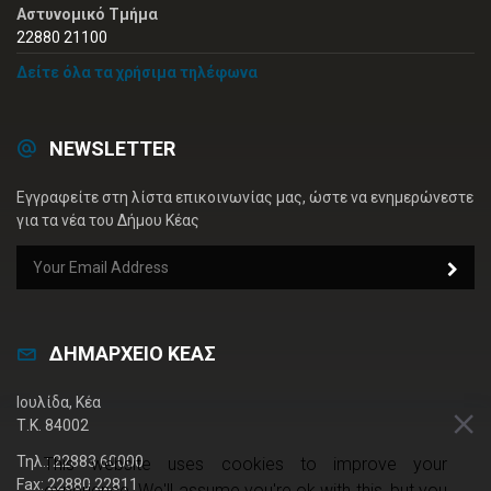
Αστυνομικό Τμήμα
22880 21100
Δείτε όλα τα χρήσιμα τηλέφωνα
NEWSLETTER
Εγγραφείτε στη λίστα επικοινωνίας μας, ώστε να ενημερώνεστε
για τα νέα του Δήμου Κέας
ΔΗΜΑΡΧΕΙΟ ΚΕΑΣ
Ιουλίδα, Κέα
Τ.Κ. 84002
Τηλ.: 22883 60000
This website uses cookies to improve your
Fax: 22880 22811
experience. We'll assume you're ok with this, but you