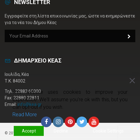
NEWSLETTER
Εγγραφείτε στη λίστα επικοινωνίας μας, ώστε να ενημερώνεστε
για τα νέα του Δήμου Κέας
ΔΗΜΑΡΧΕΙΟ ΚΕΑΣ
Ιουλίδα, Κέα
Τ.Κ. 84002
Τηλ.: 22883 60000
This website uses cookies to improve your
Fax: 22880 22811
experience. We'll assume you're ok with this, but you
Email:
info@kea.gr
can opt-out if you wish.
Read More
Accept
Decline
Cookie Settings
© 2019 kea.gr