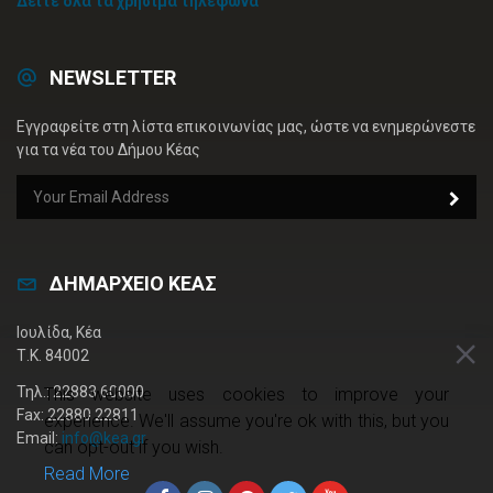
Δείτε όλα τα χρήσιμα τηλέφωνα
NEWSLETTER
Εγγραφείτε στη λίστα επικοινωνίας μας, ώστε να ενημερώνεστε
για τα νέα του Δήμου Κέας
ΔΗΜΑΡΧΕΙΟ ΚΕΑΣ
Ιουλίδα, Κέα
Τ.Κ. 84002
Τηλ.: 22883 60000
This website uses cookies to improve your
Fax: 22880 22811
experience. We'll assume you're ok with this, but you
Email:
info@kea.gr
can opt-out if you wish.
Read More