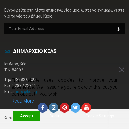
Εγγραφείτε στη λίστα επικοινωνίας μας, ώστε να ενημερώνεστε
για τα νέα του Δήμου Κέας
ΔΗΜΑΡΧΕΙΟ ΚΕΑΣ
Ιουλίδα, Κέα
Τ.Κ. 84002
Τηλ.: 22883 60000
This website uses cookies to improve your
Fax: 22880 22811
experience. We'll assume you're ok with this, but you
Email:
info@kea.gr
can opt-out if you wish.
Read More
Accept
Decline
Cookie Settings
© 2019 kea.gr