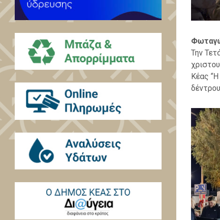
Φωταγώ
Την Τετ
χριστου
Κέας “Η
δέντρου