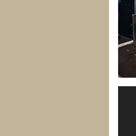
Video
Player