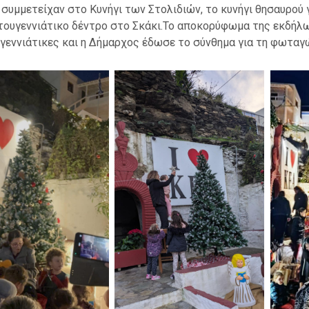
 συμμετείχαν στο Κυνήγι των Στολιδιών, το κυνήγι θησαυρού γ
τουγεννιάτικο δέντρο στο Σκάκι.Το αποκορύφωμα της εκδήλω
γεννιάτικες και η Δήμαρχος έδωσε το σύνθημα για τη φωταγ