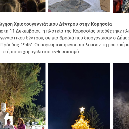
γηση Χριστουγεννιάτικου Δέντρου στην Κορησσία
άρτη 11 Δεκεμβρίου, η πλατεία της Κορησσίας υποδέχτηκε π
γεννιάτικου δέντρου, σε μια βραδιά που διοργάνωσαν ο Δήμο
 Πρόοδος 1945”.
Οι παρευρισκόμενοι απόλαυσαν τη μουσική κ
 σκόρπισε χαμόγελα και ενθουσιασμό.