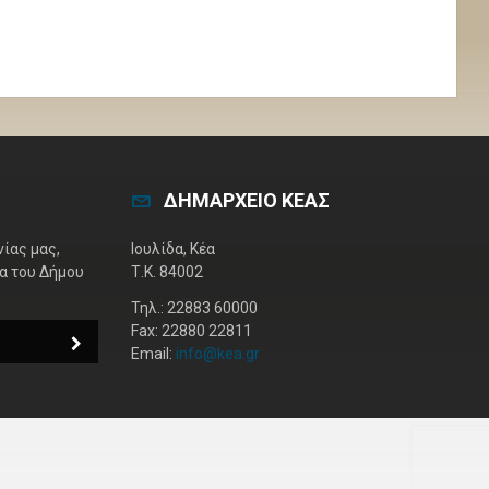
ΔΗΜΑΡΧΕΙΟ ΚΕΑΣ
ίας μας,
Ιουλίδα, Κέα
έα του Δήμου
Τ.Κ. 84002
Τηλ.: 22883 60000
Fax: 22880 22811
Email:
info@kea.gr