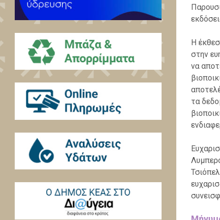
Παρουσι
εκδόσει
Η έκθεσ
στην ευ
να αποτ
βιοποικ
αποτελέ
τα δεδο
βιοποικ
ενδιαφε
Ευχαρισ
Λυμπερό
Τσιόπελ
ευχαρισ
συνεισφ
Μήνυμ