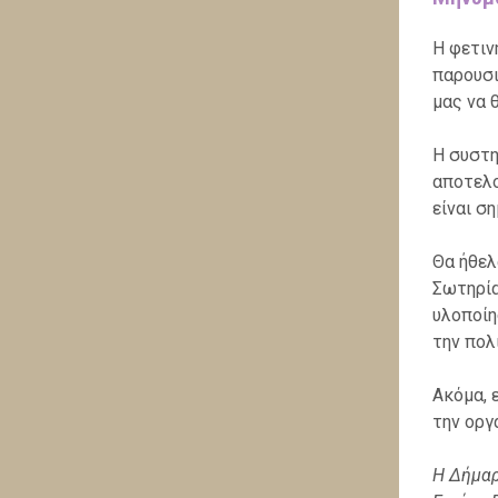
Η φετιν
παρουσι
μας να 
Η συστη
αποτελο
είναι σ
Θα ήθελ
Σωτηρία
υλοποίη
την πολ
Ακόμα, 
την οργ
Η Δήμαρ