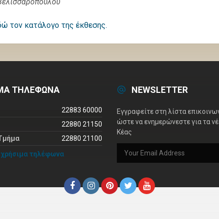
Βελισσαροπούλου
δώ τον κατάλογο της έκθεσης.
ΜΑ ΤΗΛΕΦΩΝΑ
NEWSLETTER
22883 60000
Εγγραφείτε στη λίστα επικοινων
ώστε να ενημερώνεστε για τα ν
22880 21150
Κέας
Τμήμα
22880 21100
α χρήσιμα τηλέφωνα