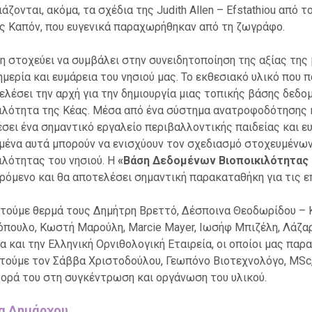
άζονται, ακόμα, τα σχέδια της Judith Allen – Efstathiou από
ς Καπόν, που ευγενικά παραχωρήθηκαν από τη ζωγράφο.
η στοχεύει να συμβάλει στην συνειδητοποίηση της αξίας της
ημερία και ευμάρεια του νησιού μας. Το εκθεσιακό υλικό που
ελέσει την αρχή για την δημιουργία μιας τοπικής βάσης δεδομ
ιλότητα της Κέας. Μέσα από ένα σύστημα ανατροφοδότησης κ
σει ένα σημαντικό εργαλείο περιβαλλοντικής παιδείας και ε
μένα αυτά μπορούν να ενισχύουν τον σχεδιασμό στοχευμένων
ιλότητας του νησιού. Η
«Βάση Δεδομένων Βιοποικιλότητας 
ρόμενο και θα αποτελέσει σημαντική παρακαταθήκη για τις ε
τούμε θερμά τους Δημήτρη Βρεττό, Δέσποινα Θεοδωρίδου – 
πουλο, Κωστή Μαρούλη, Marcie Mayer, Ιωσήφ Μπιζέλη, Λάζαρο
α και την Ελληνική Ορνιθολογική Εταιρεία, οι οποίοι μας παρ
τούμε τον Σάββα Χριστοδούλου, Γεωπόνο Βιοτεχνολόγο, MSc,
ορά του στη συγκέντρωση και οργάνωση του υλικού.
α Δημάρχου