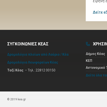
Ειρήνη 
Δείτε ε
ΣΥΓΚΟΙΝΩΝΙΕΣ ΚΕΑΣ
ΧΡΗΣΙ
Δήμος Κέας
Δρομολόγια πλοίων από Λαύριο / Κέα
ΚΕΠ
Δρομολόγια Λεωφορείων Κέας
Αστυνομικό 
Ταξί Κέας
– Τηλ.: 22812 00150
Δείτε όλα τ
© 2019 kea.gr