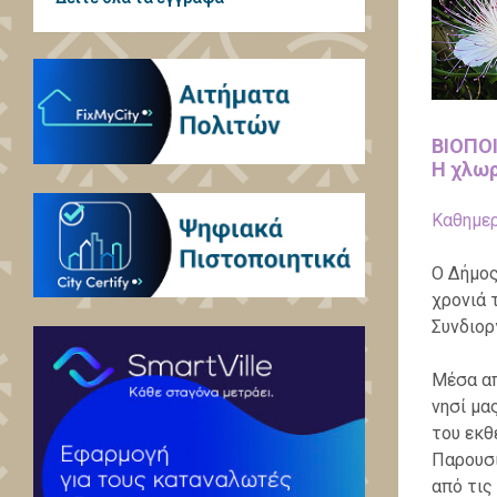
ΒΙΟΠΟ
Η χλωρ
Καθημερ
Ο Δήμος
χρονιά 
Συνδιορ
Μέσα απ
νησί μα
του εκθ
Παρουσι
από τις