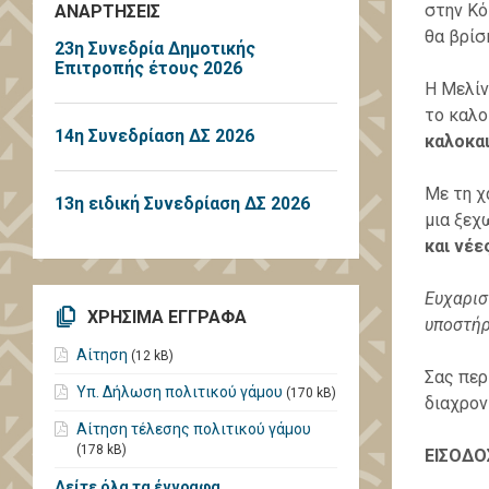
στην Κό
ΑΝΑΡΤΗΣΕΙΣ
θα βρίσ
23η Συνεδρία Δημοτικής
Επιτροπής έτους 2026
Η Μελίν
το καλο
14η Συνεδρίαση ΔΣ 2026
καλοκαι
Με τη χ
13η ειδική Συνεδρίαση ΔΣ 2026
μια ξεχ
και νέε
Ευχαριστ
ΧΡΗΣΙΜΑ ΕΓΓΡΑΦΑ
υποστήρ
Αίτηση
(12 kB)
Σας περ
Υπ. Δήλωση πολιτικού γάμου
(170 kB)
διαχρον
Αίτηση τέλεσης πολιτικού γάμου
(178 kB)
ΕΙΣΟΔΟ
Δείτε όλα τα έγγραφα