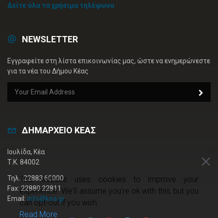
Δείτε όλα τα χρήσιμα τηλέφωνα
NEWSLETTER
Εγγραφείτε στη λίστα επικοινωνίας μας, ώστε να ενημερώνεστε
για τα νέα του Δήμου Κέας
ΔΗΜΑΡΧΕΙΟ ΚΕΑΣ
Ιουλίδα, Κέα
Τ.Κ. 84002
Τηλ.: 22883 60000
This website uses cookies to improve your
Fax: 22880 22811
experience. We'll assume you're ok with this, but you
Email:
info@kea.gr
can opt-out if you wish.
Read More