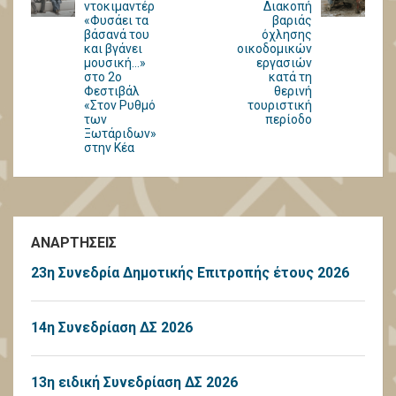
ντοκιμαντέρ
Διακοπή
«Φυσάει τα
βαριάς
βάσανά του
όχλησης
και βγάνει
οικοδομικών
μουσική…»
εργασιών
στο 2ο
κατά τη
Φεστιβάλ
θερινή
«Στον Ρυθμό
τουριστική
των
περίοδο
Ξωτάριδων»
στην Κέα
ΑΝΑΡΤΗΣΕΙΣ
23η Συνεδρία Δημοτικής Επιτροπής έτους 2026
14η Συνεδρίαση ΔΣ 2026
13η ειδική Συνεδρίαση ΔΣ 2026