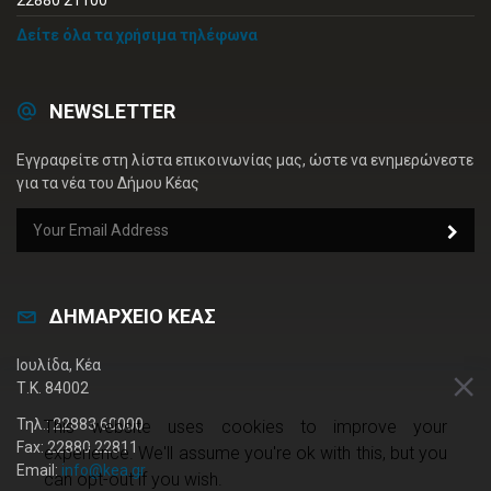
22880 21100
Δείτε όλα τα χρήσιμα τηλέφωνα
NEWSLETTER
Εγγραφείτε στη λίστα επικοινωνίας μας, ώστε να ενημερώνεστε
για τα νέα του Δήμου Κέας
ΔΗΜΑΡΧΕΙΟ ΚΕΑΣ
Ιουλίδα, Κέα
Τ.Κ. 84002
Τηλ.: 22883 60000
This website uses cookies to improve your
Fax: 22880 22811
experience. We'll assume you're ok with this, but you
Email:
info@kea.gr
can opt-out if you wish.