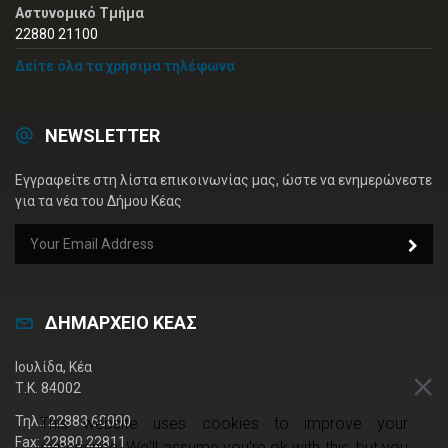
Αστυνομικό Τμήμα
22880 21100
Δείτε όλα τα χρήσιμα τηλέφωνα
NEWSLETTER
Εγγραφείτε στη λίστα επικοινωνίας μας, ώστε να ενημερώνεστε
για τα νέα του Δήμου Κέας
ΔΗΜΑΡΧΕΙΟ ΚΕΑΣ
Ιουλίδα, Κέα
Τ.Κ. 84002
Τηλ.: 22883 60000
This website uses cookies to improve your
Fax: 22880 22811
experience. We'll assume you're ok with this, but you