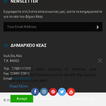
NEWSLETTER
Εγγραφείτε στη λίστα επικοινωνίας μας, ώστε να ενημερώνεστε
για τα νέα του Δήμου Κέας
ΔΗΜΑΡΧΕΙΟ ΚΕΑΣ
Ιουλίδα, Κέα
Τ.Κ. 84002
Τηλ.: 22883 60000
This website uses cookies to improve your
Fax: 22880 22811
experience. We'll assume you're ok with this, but you
Email:
info@kea.gr
can opt-out if you wish.
Read More
Accept
Decline
Cookie Settings
© 2019 kea.gr