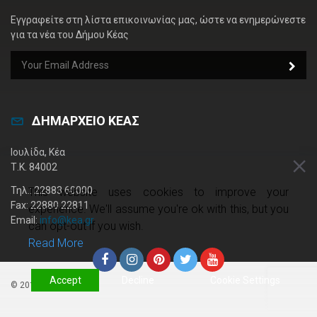
Εγγραφείτε στη λίστα επικοινωνίας μας, ώστε να ενημερώνεστε
για τα νέα του Δήμου Κέας
ΔΗΜΑΡΧΕΙΟ ΚΕΑΣ
Ιουλίδα, Κέα
Τ.Κ. 84002
Τηλ.: 22883 60000
This website uses cookies to improve your
Fax: 22880 22811
experience. We'll assume you're ok with this, but you
Email:
info@kea.gr
can opt-out if you wish.
Read More
Accept
Decline
Cookie Settings
© 2019 kea.gr