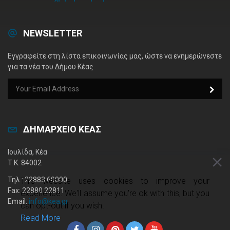
NEWSLETTER
Εγγραφείτε στη λίστα επικοινωνίας μας, ώστε να ενημερώνεστε
για τα νέα του Δήμου Κέας
ΔΗΜΑΡΧΕΙΟ ΚΕΑΣ
Ιουλίδα, Κέα
Τ.Κ. 84002
Τηλ.: 22883 60000
This website uses cookies to improve your
Fax: 22880 22811
experience. We'll assume you're ok with this, but you
Email:
info@kea.gr
can opt-out if you wish.
Read More