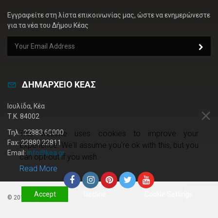
Εγγραφείτε στη λίστα επικοινωνίας μας, ώστε να ενημερώνεστε
για τα νέα του Δήμου Κέας
ΔΗΜΑΡΧΕΙΟ ΚΕΑΣ
Ιουλίδα, Κέα
Τ.Κ. 84002
Τηλ.: 22883 60000
This website uses cookies to improve your
Fax: 22880 22811
experience. We'll assume you're ok with this, but you
Email:
info@kea.gr
can opt-out if you wish.
Read More
Accept
Decline
Cookie Settings
© 2019 kea.gr