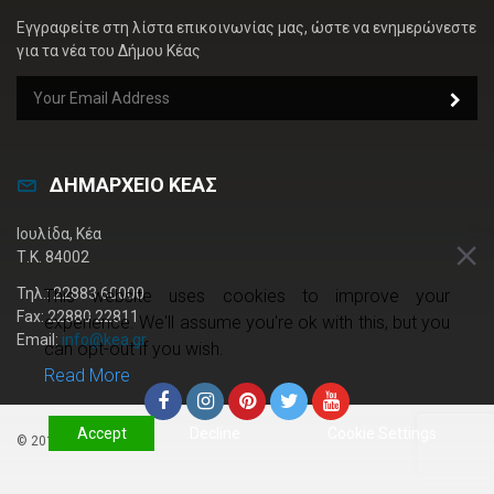
Εγγραφείτε στη λίστα επικοινωνίας μας, ώστε να ενημερώνεστε
για τα νέα του Δήμου Κέας
ΔΗΜΑΡΧΕΙΟ ΚΕΑΣ
Ιουλίδα, Κέα
Τ.Κ. 84002
Τηλ.: 22883 60000
This website uses cookies to improve your
Fax: 22880 22811
experience. We'll assume you're ok with this, but you
Email:
info@kea.gr
can opt-out if you wish.
Read More
Accept
Decline
Cookie Settings
© 2019 kea.gr