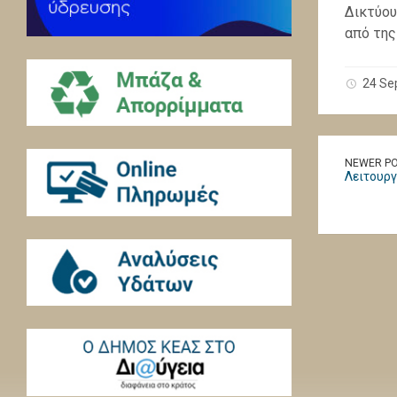
Δικτύου
από της
24 Se
NEWER P
Λειτουργ