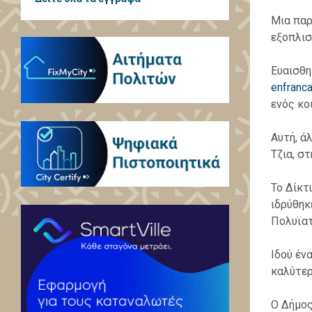
Μια παρ
εξοπλισ
Ευαισθη
enfranca
ενός κο
Αυτή, ά
Τζια, σ
Το Δίκτ
ιδρύθηκ
Πολυϊατ
Ιδού έν
καλύτερ
Ο Δήμος