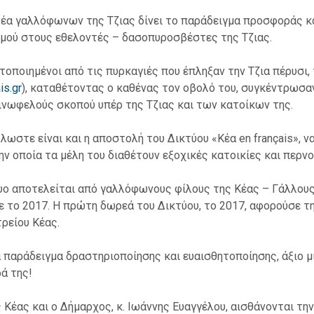
έα γαλλόφωνων της Τζιας δίνει το παράδειγμα προσφοράς κα
μού στους εθελοντές – δασοπυροσβέστες της Τζιας.
τοποιημένοι από τις πυρκαγιές που έπληξαν την Τζια πέρυσι,
is.gr
), καταθέτοντας ο καθένας τον οβολό του, συγκέντρωσα
ινωφελούς σκοπού υπέρ της Τζιας και των κατοίκων της.
λλωστε είναι και η αποστολή του Δικτύου «Κέα en français», ν
την οποία τα μέλη του διαθέτουν εξοχικές κατοικίες και περνο
υο αποτελείται από γαλλόφωνους φίλους της Κέας – Γάλλους,
ε το 2017. Η πρώτη δωρεά του Δικτύου, το 2017, αφορούσε τη
ρείου Κέας.
α παράδειγμα δραστηριοποίησης και ευαισθητοποίησης, άξιο 
ά της!
 Κέας και ο Δήμαρχος, κ. Ιωάννης Ευαγγέλου, αισθάνονται τη